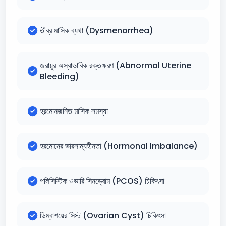
তীব্র মাসিক ব্যথা (Dysmenorrhea)
জরায়ুর অস্বাভাবিক রক্তক্ষরণ (Abnormal Uterine
Bleeding)
হরমোনজনিত মাসিক সমস্যা
হরমোনের ভারসাম্যহীনতা (Hormonal Imbalance)
পলিসিস্টিক ওভারি সিনড্রোম (PCOS) চিকিৎসা
ডিম্বাশয়ের সিস্ট (Ovarian Cyst) চিকিৎসা