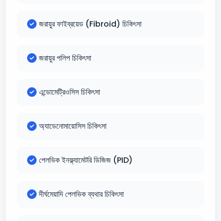
জরায়ুর ফাইব্রয়েড (Fibroid) চিকিৎসা
জরায়ুর পলিপ চিকিৎসা
এন্ডোমেট্রিওসিস চিকিৎসা
অ্যাডেনোমায়োসিস চিকিৎসা
পেলভিক ইনফ্ল্যামেটরি ডিজিজ (PID)
দীর্ঘমেয়াদি পেলভিক ব্যথার চিকিৎসা