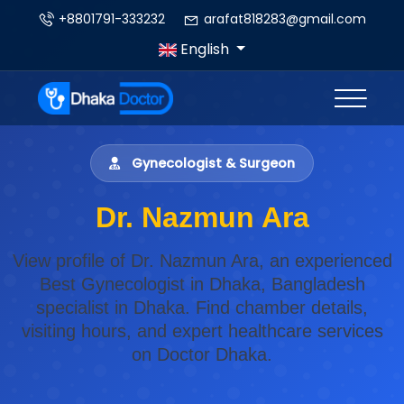
+8801791-333232
arafat818283@gmail.com
English
Gynecologist & Surgeon
Dr. Nazmun Ara
View profile of Dr. Nazmun Ara, an experienced
Best Gynecologist in Dhaka, Bangladesh
specialist in Dhaka. Find chamber details,
visiting hours, and expert healthcare services
on Doctor Dhaka.