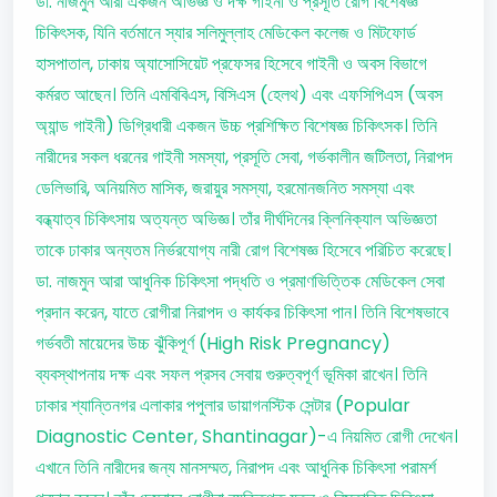
ডা. নাজমুন আরা একজন অভিজ্ঞ ও দক্ষ গাইনী ও প্রসূতি রোগ বিশেষজ্ঞ
চিকিৎসক, যিনি বর্তমানে স্যার সলিমুল্লাহ মেডিকেল কলেজ ও মিটফোর্ড
হাসপাতাল, ঢাকায় অ্যাসোসিয়েট প্রফেসর হিসেবে গাইনী ও অবস বিভাগে
কর্মরত আছেন। তিনি এমবিবিএস, বিসিএস (হেলথ) এবং এফসিপিএস (অবস
অ্যান্ড গাইনী) ডিগ্রিধারী একজন উচ্চ প্রশিক্ষিত বিশেষজ্ঞ চিকিৎসক। তিনি
নারীদের সকল ধরনের গাইনী সমস্যা, প্রসূতি সেবা, গর্ভকালীন জটিলতা, নিরাপদ
ডেলিভারি, অনিয়মিত মাসিক, জরায়ুর সমস্যা, হরমোনজনিত সমস্যা এবং
বন্ধ্যাত্ব চিকিৎসায় অত্যন্ত অভিজ্ঞ। তাঁর দীর্ঘদিনের ক্লিনিক্যাল অভিজ্ঞতা
তাকে ঢাকার অন্যতম নির্ভরযোগ্য নারী রোগ বিশেষজ্ঞ হিসেবে পরিচিত করেছে।
ডা. নাজমুন আরা আধুনিক চিকিৎসা পদ্ধতি ও প্রমাণভিত্তিক মেডিকেল সেবা
প্রদান করেন, যাতে রোগীরা নিরাপদ ও কার্যকর চিকিৎসা পান। তিনি বিশেষভাবে
গর্ভবতী মায়েদের উচ্চ ঝুঁকিপূর্ণ (High Risk Pregnancy)
ব্যবস্থাপনায় দক্ষ এবং সফল প্রসব সেবায় গুরুত্বপূর্ণ ভূমিকা রাখেন। তিনি
ঢাকার শ্যান্তিনগর এলাকার পপুলার ডায়াগনস্টিক সেন্টার (Popular
Diagnostic Center, Shantinagar)-এ নিয়মিত রোগী দেখেন।
এখানে তিনি নারীদের জন্য মানসম্মত, নিরাপদ এবং আধুনিক চিকিৎসা পরামর্শ