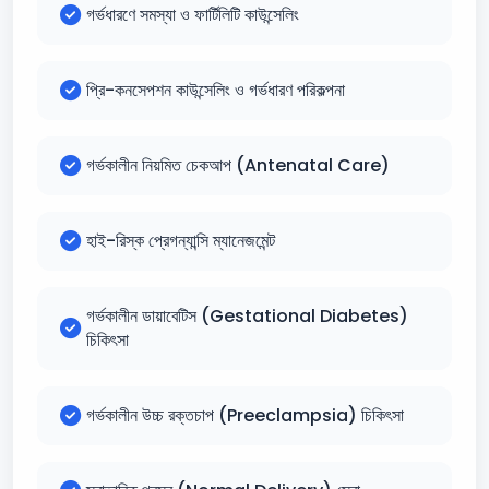
গর্ভধারণে সমস্যা ও ফার্টিলিটি কাউন্সেলিং
প্রি-কনসেপশন কাউন্সেলিং ও গর্ভধারণ পরিকল্পনা
গর্ভকালীন নিয়মিত চেকআপ (Antenatal Care)
হাই-রিস্ক প্রেগন্যান্সি ম্যানেজমেন্ট
গর্ভকালীন ডায়াবেটিস (Gestational Diabetes)
চিকিৎসা
গর্ভকালীন উচ্চ রক্তচাপ (Preeclampsia) চিকিৎসা