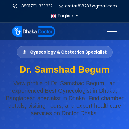
+8801791-333232
arafat818283@gmail.com
English
Gynecology & Obstetrics Specialist
Dr. Samshad Begum
View profile of Dr. Samshad Begum , an
experienced Best Gynecologist in Dhaka,
Bangladesh specialist in Dhaka. Find chamber
details, visiting hours, and expert healthcare
services on Doctor Dhaka.