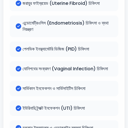
জরায়ুর ফাইব্রয়েড (Uterine Fibroid) চিকিৎসা
এন্ডোমেট্রিওসিস (Endometriosis) চিকিৎসা ও ব্যথা
নিয়ন্ত্রণ
পেলভিক ইনফ্ল্যামেটরি ডিজিজ (PID) চিকিৎসা
যোনিপথের সংক্রমণ (Vaginal Infection) চিকিৎসা
সার্ভিকাল ইনফেকশন ও সার্ভিসাইটিস চিকিৎসা
ইউরিনারি ট্র্যাক্ট ইনফেকশন (UTI) চিকিৎসা
হরমোন ইমব্যালেন্স ও এন্ডোক্রাইন সমস্যা চিকিৎসা