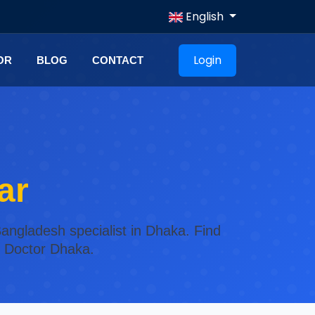
English
Login
OR
BLOG
CONTACT
ar
angladesh specialist in Dhaka. Find
n Doctor Dhaka.