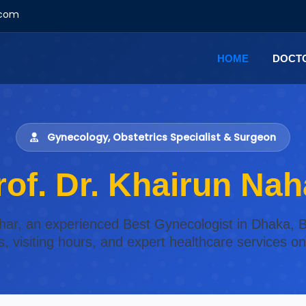
.com
HOME
DOCT
Gynecology, Obstetrics Specialist & Surgeon
rof. Dr. Khairun Nah
Nahar, an experienced Best Gynecologist in Dhaka, B
s, visiting hours, and expert healthcare services o