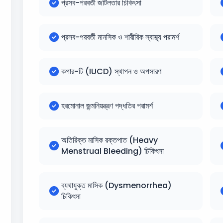
প্রসব-পরবর্তী জটিলতার চিকিৎসা
প্রসব-পরবর্তী মানসিক ও শারীরিক স্বাস্থ্য পরামর্শ
কপার-টি (IUCD) স্থাপন ও অপসারণ
হরমোনাল জন্মনিয়ন্ত্রণ পদ্ধতির পরামর্শ
অতিরিক্ত মাসিক রক্তপাত (Heavy
Menstrual Bleeding) চিকিৎসা
ব্যথাযুক্ত মাসিক (Dysmenorrhea)
চিকিৎসা