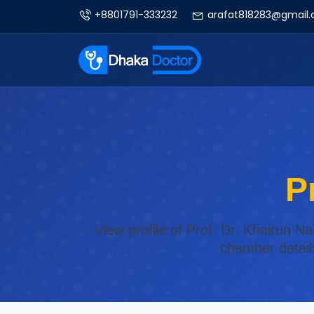
+8801791-333232
arafat818283@gmail
P
View profile of Prof. Dr. Khairun 
chamber detail