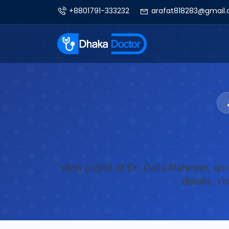
+8801791-333232
arafat818283@gmail
View profile of Dr. Dalia Rahman, an
details, v