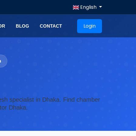
English
Login
OR
BLOG
CONTACT
n
esh specialist in Dhaka. Find chamber
ctor Dhaka.