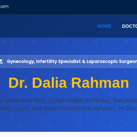
.com
HOME
DOCT
Gynecology, Infertility Specialist & Laparoscopic Surgeo
Dr. Dalia Rahman
 experienced Best Gynecologist in Dhaka, Banglad
isiting hours, and expert healthcare services on Do