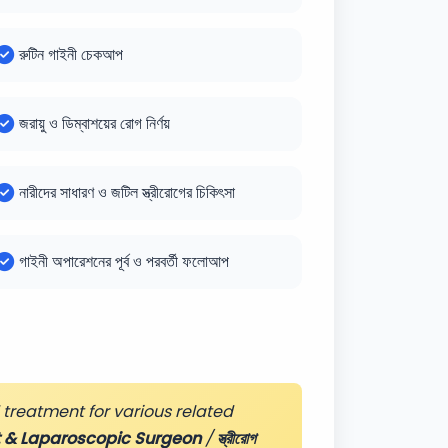
রুটিন গাইনী চেকআপ
জরায়ু ও ডিম্বাশয়ের রোগ নির্ণয়
নারীদের সাধারণ ও জটিল স্ত্রীরোগের চিকিৎসা
গাইনী অপারেশনের পূর্ব ও পরবর্তী ফলোআপ
treatment for various related
ist & Laparoscopic Surgeon
/
স্ত্রীরোগ