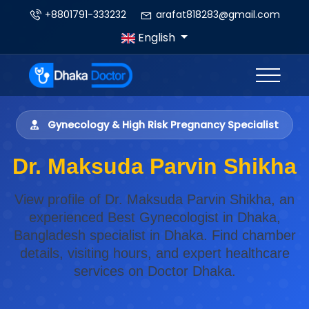
+8801791-333232
arafat818283@gmail.com
English
Gynecology & High Risk Pregnancy Specialist
Dr. Maksuda Parvin Shikha
View profile of Dr. Maksuda Parvin Shikha, an
experienced Best Gynecologist in Dhaka,
Bangladesh specialist in Dhaka. Find chamber
details, visiting hours, and expert healthcare
services on Doctor Dhaka.