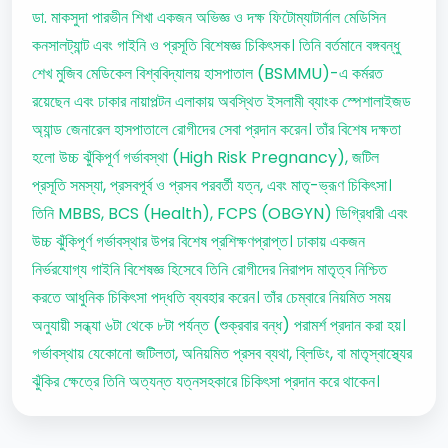
ডা. মাকসুদা পারভীন শিখা একজন অভিজ্ঞ ও দক্ষ ফিটোম্যাটার্নাল মেডিসিন
কনসালট্যান্ট এবং গাইনি ও প্রসূতি বিশেষজ্ঞ চিকিৎসক। তিনি বর্তমানে বঙ্গবন্ধু
শেখ মুজিব মেডিকেল বিশ্ববিদ্যালয় হাসপাতাল (BSMMU)-এ কর্মরত
রয়েছেন এবং ঢাকার নায়াপল্টন এলাকায় অবস্থিত ইসলামী ব্যাংক স্পেশালাইজড
অ্যান্ড জেনারেল হাসপাতালে রোগীদের সেবা প্রদান করেন। তাঁর বিশেষ দক্ষতা
হলো উচ্চ ঝুঁকিপূর্ণ গর্ভাবস্থা (High Risk Pregnancy), জটিল
প্রসূতি সমস্যা, প্রসবপূর্ব ও প্রসব পরবর্তী যত্ন, এবং মাতৃ-ভ্রূণ চিকিৎসা।
তিনি MBBS, BCS (Health), FCPS (OBGYN) ডিগ্রিধারী এবং
উচ্চ ঝুঁকিপূর্ণ গর্ভাবস্থার উপর বিশেষ প্রশিক্ষণপ্রাপ্ত। ঢাকায় একজন
নির্ভরযোগ্য গাইনি বিশেষজ্ঞ হিসেবে তিনি রোগীদের নিরাপদ মাতৃত্ব নিশ্চিত
করতে আধুনিক চিকিৎসা পদ্ধতি ব্যবহার করেন। তাঁর চেম্বারে নিয়মিত সময়
অনুযায়ী সন্ধ্যা ৬টা থেকে ৮টা পর্যন্ত (শুক্রবার বন্ধ) পরামর্শ প্রদান করা হয়।
গর্ভাবস্থায় যেকোনো জটিলতা, অনিয়মিত প্রসব ব্যথা, ব্লিডিং, বা মাতৃস্বাস্থ্যের
ঝুঁকির ক্ষেত্রে তিনি অত্যন্ত যত্নসহকারে চিকিৎসা প্রদান করে থাকেন।