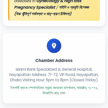
diseases in
Gynecology & High Risk
Pregnancy Specialist
/
গাইনি ও প্রসূতি বিশেষজ্ঞ
(উচ্চ ঝুঁকিপূর্ণ গর্ভাবস্থা ও মাতৃ-ভ্রূণ চিকিৎসা)
Chamber Address
Islami Bank Specialized & General Hospital,
Nayapaltan Address: 71-72, VIP Road, Nayapaltan,
Dhaka Visiting Hour: 6pm to 8pm (Closed: Friday)
ইসলামী ব্যাংক স্পেশালাইজড অ্যান্ড জেনারেল হাসপাতাল, নায়াপল্টন, ৭১-৭২,
ভিআইপি রোড, ঢাকা