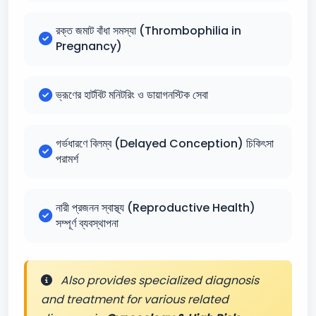
রক্ত জমাট বাঁধা সমস্যা (Thrombophilia in
Pregnancy)
ভ্রূণের হার্টবিট মনিটরিং ও ডায়াগনস্টিক সেবা
গর্ভধারণে বিলম্ব (Delayed Conception) চিকিৎসা
পরামর্শ
নারী প্রজনন স্বাস্থ্য (Reproductive Health)
সম্পূর্ণ ব্যবস্থাপনা
Also provides specialized diagnosis
and treatment for various related