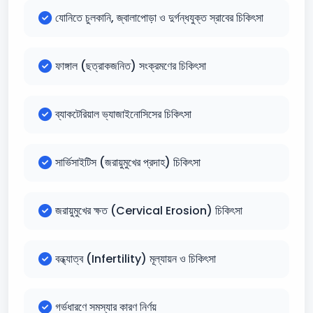
যোনিতে চুলকানি, জ্বালাপোড়া ও দুর্গন্ধযুক্ত স্রাবের চিকিৎসা
ফাঙ্গাল (ছত্রাকজনিত) সংক্রমণের চিকিৎসা
ব্যাকটেরিয়াল ভ্যাজাইনোসিসের চিকিৎসা
সার্ভিসাইটিস (জরায়ুমুখের প্রদাহ) চিকিৎসা
জরায়ুমুখের ক্ষত (Cervical Erosion) চিকিৎসা
বন্ধ্যাত্ব (Infertility) মূল্যায়ন ও চিকিৎসা
গর্ভধারণে সমস্যার কারণ নির্ণয়