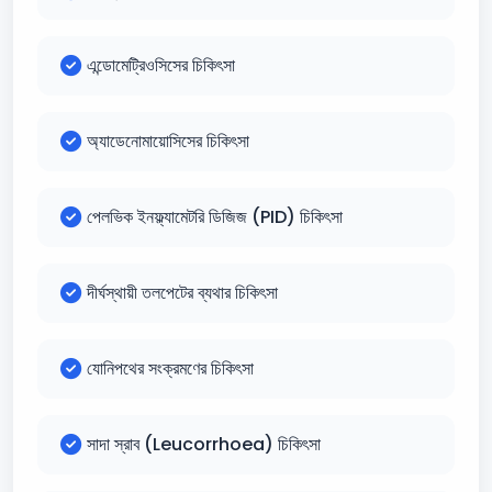
এন্ডোমেট্রিওসিসের চিকিৎসা
অ্যাডেনোমায়োসিসের চিকিৎসা
পেলভিক ইনফ্ল্যামেটরি ডিজিজ (PID) চিকিৎসা
দীর্ঘস্থায়ী তলপেটের ব্যথার চিকিৎসা
যোনিপথের সংক্রমণের চিকিৎসা
সাদা স্রাব (Leucorrhoea) চিকিৎসা