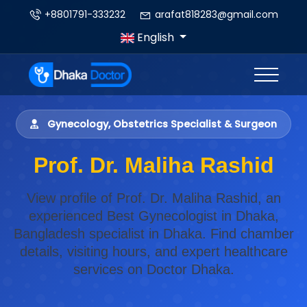
+8801791-333232
arafat818283@gmail.com
English
Gynecology, Obstetrics Specialist & Surgeon
Prof. Dr. Maliha Rashid
View profile of Prof. Dr. Maliha Rashid, an
experienced Best Gynecologist in Dhaka,
Bangladesh specialist in Dhaka. Find chamber
details, visiting hours, and expert healthcare
services on Doctor Dhaka.