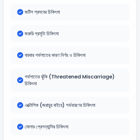
জটিল প্রসবের চিকিৎসা
জরুরি প্রসূতি চিকিৎসা
বারবার গর্ভপাতের কারণ নির্ণয় ও চিকিৎসা
গর্ভপাতের ঝুঁকি (Threatened Miscarriage)
চিকিৎসা
এক্টোপিক (জরায়ুর বাইরে) গর্ভধারণের চিকিৎসা
মোলার প্রেগন্যান্সির চিকিৎসা