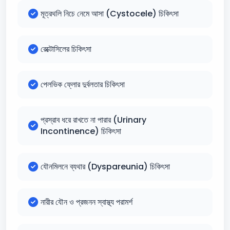
মূত্রথলি নিচে নেমে আসা (Cystocele) চিকিৎসা
রেক্টোসিলের চিকিৎসা
পেলভিক ফ্লোর দুর্বলতার চিকিৎসা
প্রস্রাব ধরে রাখতে না পারার (Urinary
Incontinence) চিকিৎসা
যৌনমিলনে ব্যথার (Dyspareunia) চিকিৎসা
নারীর যৌন ও প্রজনন স্বাস্থ্য পরামর্শ