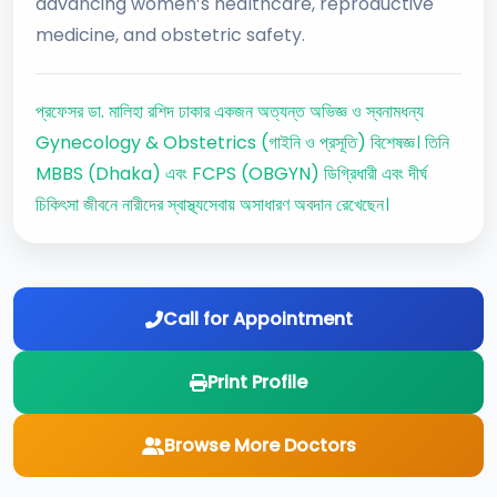
advancing women’s healthcare, reproductive
medicine, and obstetric safety.
প্রফেসর ডা. মালিহা রশিদ ঢাকার একজন অত্যন্ত অভিজ্ঞ ও স্বনামধন্য
Gynecology & Obstetrics (গাইনি ও প্রসূতি) বিশেষজ্ঞ। তিনি
MBBS (Dhaka) এবং FCPS (OBGYN) ডিগ্রিধারী এবং দীর্ঘ
চিকিৎসা জীবনে নারীদের স্বাস্থ্যসেবায় অসাধারণ অবদান রেখেছেন।
Call for Appointment
Print Profile
Browse More Doctors