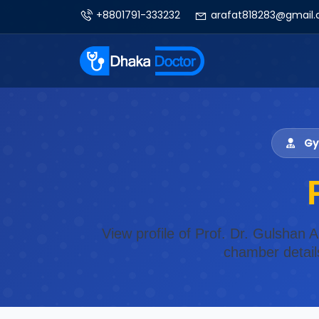
+8801791-333232
arafat818283@gmail
Gyn
View profile of Prof. Dr. Gulshan 
chamber detail