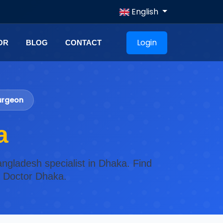
English
Login
OR
BLOG
CONTACT
Surgeon
a
angladesh specialist in Dhaka. Find
n Doctor Dhaka.