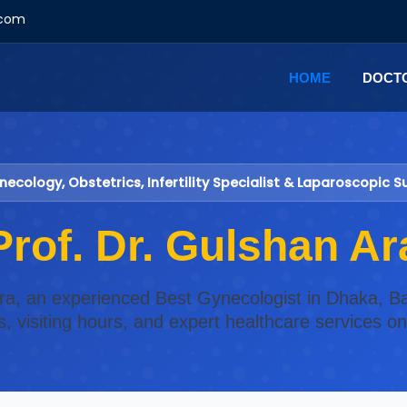
.com
HOME
DOCT
ecology, Obstetrics, Infertility Specialist & Laparoscopic 
Prof. Dr. Gulshan Ar
Ara, an experienced Best Gynecologist in Dhaka, B
s, visiting hours, and expert healthcare services o