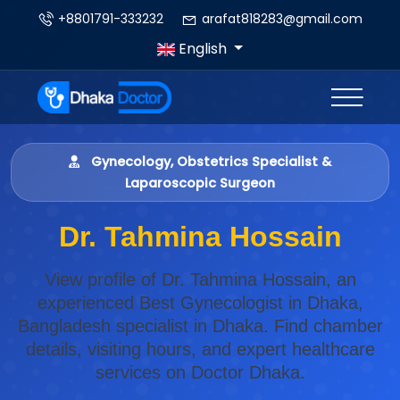
+8801791-333232
arafat818283@gmail.com
English
Gynecology, Obstetrics Specialist &
Laparoscopic Surgeon
Dr. Tahmina Hossain
View profile of Dr. Tahmina Hossain, an
experienced Best Gynecologist in Dhaka,
Bangladesh specialist in Dhaka. Find chamber
details, visiting hours, and expert healthcare
services on Doctor Dhaka.