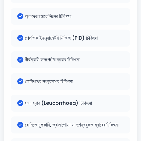
অ্যাডেনোমায়োসিসের চিকিৎসা
পেলভিক ইনফ্ল্যামেটরি ডিজিজ (PID) চিকিৎসা
দীর্ঘস্থায়ী তলপেটের ব্যথার চিকিৎসা
যোনিপথের সংক্রমণের চিকিৎসা
সাদা স্রাব (Leucorrhoea) চিকিৎসা
যোনিতে চুলকানি, জ্বালাপোড়া ও দুর্গন্ধযুক্ত স্রাবের চিকিৎসা