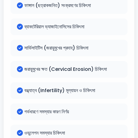
ফাঙ্গাল (ছত্রাকজনিত) সংক্রমণের চিকিৎসা
ব্যাকটেরিয়াল ভ্যাজাইনোসিসের চিকিৎসা
সার্ভিসাইটিস (জরায়ুমুখের প্রদাহ) চিকিৎসা
জরায়ুমুখের ক্ষত (Cervical Erosion) চিকিৎসা
বন্ধ্যাত্ব (Infertility) মূল্যায়ন ও চিকিৎসা
গর্ভধারণে সমস্যার কারণ নির্ণয়
ওভুলেশন সমস্যার চিকিৎসা