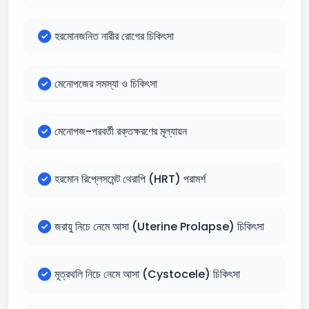
হরমোনজনিত নারীর রোগের চিকিৎসা
মেনোপজের সমস্যা ও চিকিৎসা
মেনোপজ-পরবর্তী রক্তক্ষরণের মূল্যায়ন
হরমোন রিপ্লেসমেন্ট থেরাপি (HRT) পরামর্শ
জরায়ু নিচে নেমে আসা (Uterine Prolapse) চিকিৎসা
মূত্রথলি নিচে নেমে আসা (Cystocele) চিকিৎসা