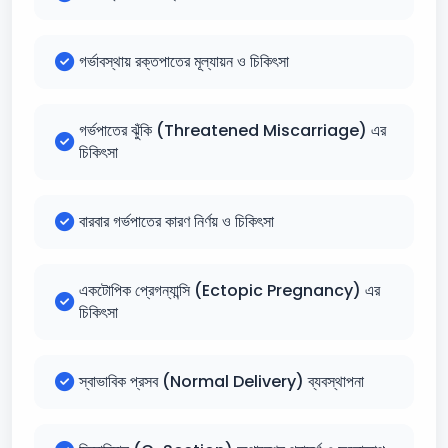
গর্ভাবস্থায় রক্তপাতের মূল্যায়ন ও চিকিৎসা
গর্ভপাতের ঝুঁকি (Threatened Miscarriage) এর
চিকিৎসা
বারবার গর্ভপাতের কারণ নির্ণয় ও চিকিৎসা
একটোপিক প্রেগন্যান্সি (Ectopic Pregnancy) এর
চিকিৎসা
স্বাভাবিক প্রসব (Normal Delivery) ব্যবস্থাপনা