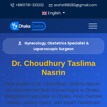
+8801791-333232
arafat818283@gmail.com
English
Gynecology, Obstetrics Specialist &
Laparoscopic Surgeon
Dr. Choudhury Taslima
Nasrin
View profile of Dr. Choudhury Taslima Nasrin ,
an experienced Best Gynecologist in Dhaka,
Bangladesh specialist in Dhaka. Find chamber
details, visiting hours, and expert healthcare