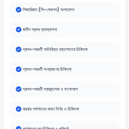
সিজারিয়ান (সি-সেকশন) অপারেশন
জটিল প্রসব ব্যবস্থাপনা
প্রসব-পরবর্তী অতিরিক্ত রক্তপাতের চিকিৎসা
প্রসব-পরবর্তী সংক্রমণের চিকিৎসা
প্রসব-পরবর্তী স্বাস্থ্যসেবা ও ফলোআপ
বারবার গর্ভপাতের কারণ নির্ণয় ও চিকিৎসা
গর্ভপাতের পর চিকিৎসা ও পরিচর্যা