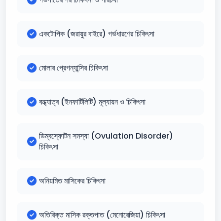
একটোপিক (জরায়ুর বাইরে) গর্ভধারণের চিকিৎসা
মোলার প্রেগন্যান্সির চিকিৎসা
বন্ধ্যাত্ব (ইনফার্টিলিটি) মূল্যায়ন ও চিকিৎসা
ডিম্বস্ফোটন সমস্যা (Ovulation Disorder)
চিকিৎসা
অনিয়মিত মাসিকের চিকিৎসা
অতিরিক্ত মাসিক রক্তপাত (মেনোরেজিয়া) চিকিৎসা