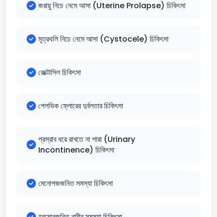
জরায়ু নিচে নেমে আসা (Uterine Prolapse) চিকিৎসা
মূত্রথলি নিচে নেমে আসা (Cystocele) চিকিৎসা
রেক্টোসিল চিকিৎসা
পেলভিক ফ্লোরের দুর্বলতার চিকিৎসা
প্রস্রাব ধরে রাখতে না পারা (Urinary
Incontinence) চিকিৎসা
মেনোপজজনিত সমস্যা চিকিৎসা
হরমোনজনিত নারীর সমস্যা চিকিৎসা