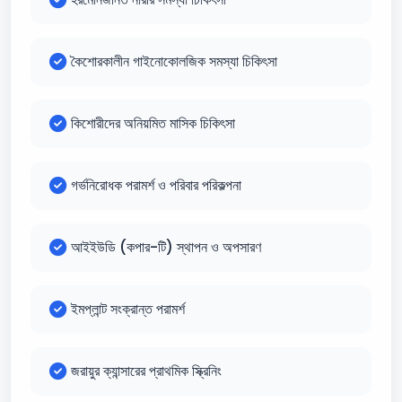
কৈশোরকালীন গাইনোকোলজিক সমস্যা চিকিৎসা
কিশোরীদের অনিয়মিত মাসিক চিকিৎসা
গর্ভনিরোধক পরামর্শ ও পরিবার পরিকল্পনা
আইইউডি (কপার-টি) স্থাপন ও অপসারণ
ইমপ্লান্ট সংক্রান্ত পরামর্শ
জরায়ুর ক্যান্সারের প্রাথমিক স্ক্রিনিং