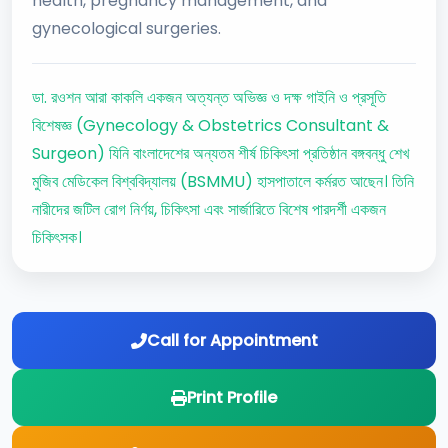
health, pregnancy management, and
gynecological surgeries.
ডা. রওশন আরা কাকলি একজন অত্যন্ত অভিজ্ঞ ও দক্ষ গাইনি ও প্রসূতি
বিশেষজ্ঞ (Gynecology & Obstetrics Consultant &
Surgeon) যিনি বাংলাদেশের অন্যতম শীর্ষ চিকিৎসা প্রতিষ্ঠান বঙ্গবন্ধু শেখ
মুজিব মেডিকেল বিশ্ববিদ্যালয় (BSMMU) হাসপাতালে কর্মরত আছেন। তিনি
নারীদের জটিল রোগ নির্ণয়, চিকিৎসা এবং সার্জারিতে বিশেষ পারদর্শী একজন
চিকিৎসক।
Call for Appointment
Print Profile