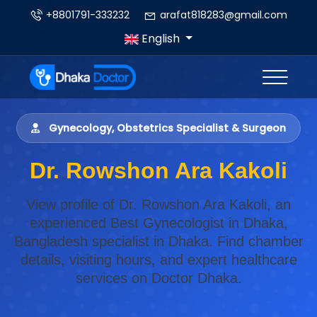
+8801791-333232
arafat818283@gmail.com
English
Gynecology, Obstetrics Specialist & Surgeon
Dr. Rowshon Ara Kakoli
View profile of Dr. Rowshon Ara Kakoli, an
experienced Best Gynecologist in Dhaka,
Bangladesh specialist in Dhaka. Find chamber
details, visiting hours, and expert healthcare
services on Doctor Dhaka.