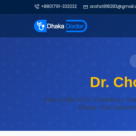
+8801791-333232
arafat818283@gmail
Dr. C
View profile of Dr. Chowdhury Sha
Dhaka. Find chamber d