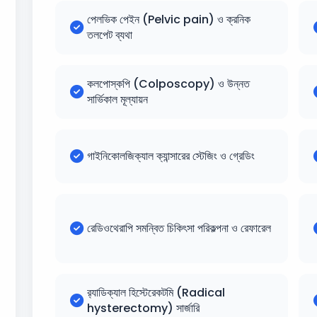
পেলভিক পেইন (Pelvic pain) ও ক্রনিক
তলপেট ব্যথা
কলপোস্কপি (Colposcopy) ও উন্নত
সার্ভিকাল মূল্যায়ন
গাইনিকোলজিক্যাল ক্যান্সারের স্টেজিং ও গ্রেডিং
রেডিওথেরাপি সমন্বিত চিকিৎসা পরিকল্পনা ও রেফারেল
র‌্যাডিক্যাল হিস্টেরেকটমি (Radical
hysterectomy) সার্জারি