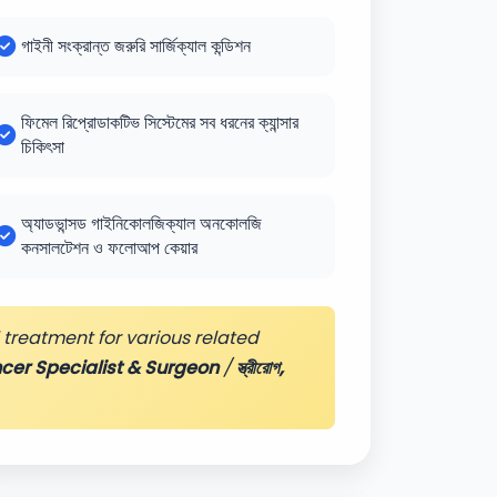
গাইনী সংক্রান্ত জরুরি সার্জিক্যাল কন্ডিশন
ফিমেল রিপ্রোডাকটিভ সিস্টেমের সব ধরনের ক্যান্সার
চিকিৎসা
অ্যাডভান্সড গাইনিকোলজিক্যাল অনকোলজি
কনসালটেশন ও ফলোআপ কেয়ার
treatment for various related
cer Specialist & Surgeon
/
স্ত্রীরোগ,