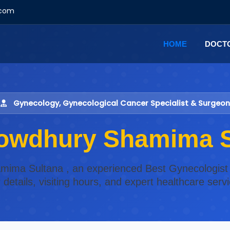
.com
HOME
DOCT
Gynecology, Gynecological Cancer Specialist & Surgeon
howdhury Shamima S
mima Sultana , an experienced Best Gynecologist 
etails, visiting hours, and expert healthcare ser