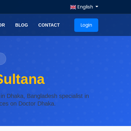
English
Login
OR
BLOG
CONTACT
ultana
in Dhaka, Bangladesh specialist in
vices on Doctor Dhaka.