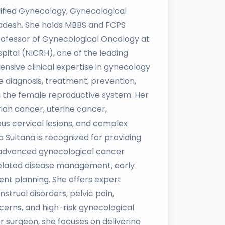
lified Gynecology, Gynecological
ladesh. She holds MBBS and FCPS
rofessor of Gynecological Oncology at
pital (NICRH), one of the leading
ensive clinical expertise in gynecology
e diagnosis, treatment, prevention,
 the female reproductive system. Her
rian cancer, uterine cancer,
us cervical lesions, and complex
 Sultana is recognized for providing
advanced gynecological cancer
elated disease management, early
nt planning. She offers expert
strual disorders, pelvic pain,
cerns, and high-risk gynecological
r surgeon, she focuses on delivering